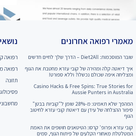
מאמרי רפואה אחרונים
נושאים
שובר המוסכמות: Diet2All – הדרך שלך לחיים חדשים
רפואה קו
איך דיאטה קלה ומהירה של קובי עזרא מחטבת את הגוף
רפואה מ
ומצליחה איפה שכולם נכשלו? וללא ספורט!
תזונה
Casino Hacks & Free Spins: True Stories for
פסיכולוגי
Aussie Punters in Australia
מחשבוני 
המהפך שלא תאמינו: מ-28% שומן ל"קוביות בבטן"
סיפור ההצלחה של עידן עם דיאטת קובי עזרא לחיטוב
הגוף
קובי עזרא ופרופ' קרסו: הטיטאנים חושפים את האמת
המטלטלת מאחורי הקלעים של פיתוח הגוף, סמים