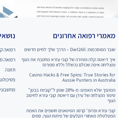
מאמרי רפואה אחרונים
נושאים
שובר המוסכמות: Diet2All – הדרך שלך לחיים חדשים
רפואה קו
איך דיאטה קלה ומהירה של קובי עזרא מחטבת את הגוף
רפואה מ
ומצליחה איפה שכולם נכשלו? וללא ספורט!
תזונה
Casino Hacks & Free Spins: True Stories for
פסיכולוגי
Aussie Punters in Australia
מחשבוני 
המהפך שלא תאמינו: מ-28% שומן ל"קוביות בבטן"
סיפור ההצלחה של עידן עם דיאטת קובי עזרא לחיטוב
הגוף
קובי עזרא ופרופ' קרסו: הטיטאנים חושפים את האמת
המטלטלת מאחורי הקלעים של פיתוח הגוף, סמים