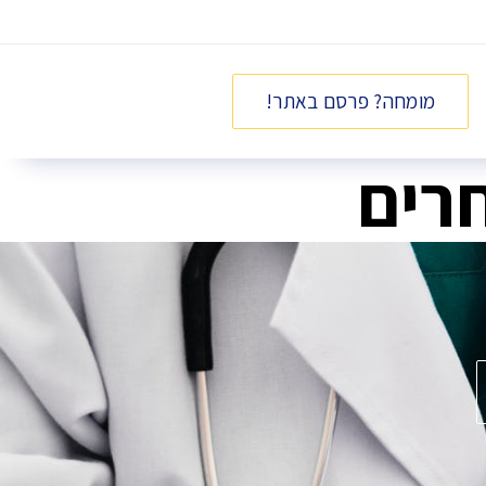
מומחה? פרסם באתר!
רים