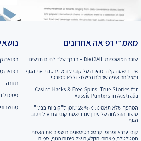
מאמרי רפואה אחרונים
נושאים
שובר המוסכמות: Diet2All – הדרך שלך לחיים חדשים
רפואה קו
איך דיאטה קלה ומהירה של קובי עזרא מחטבת את הגוף
רפואה מ
ומצליחה איפה שכולם נכשלו? וללא ספורט!
תזונה
Casino Hacks & Free Spins: True Stories for
פסיכולוגי
Aussie Punters in Australia
מחשבוני 
המהפך שלא תאמינו: מ-28% שומן ל"קוביות בבטן"
סיפור ההצלחה של עידן עם דיאטת קובי עזרא לחיטוב
הגוף
קובי עזרא ופרופ' קרסו: הטיטאנים חושפים את האמת
המטלטלת מאחורי הקלעים של פיתוח הגוף, סמים