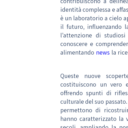
contribuiscono a delin
identità complessa e affas
è un laboratorio a cielo 
il futuro, influenzando 
l’attenzione di studios
conoscere e comprender
alimentando
news
la ric
Queste nuove scoperte
costituiscono un vero e
offrendo spunti di rifle
culturale del suo passato.
permettono di ricostru
hanno caratterizzato la
secoli, ampliando la no