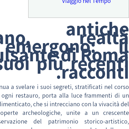
Viaggio nel Tempo
re antiche
rano, realtà
emergono: il
ulsante di Roma
suoi più recenti
racconti.
ua a svelare i suoi segreti, stratificati nel corso
, ogni restauro, porta alla luce frammenti di un
dimenticato, che si intrecciano con la vivacità del
coperte archeologiche, unite a un crescente
rvazione del patrimonio storico-artistico,