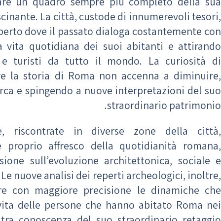
eare un quadro sempre più completo della sua
cinante. La città, custode di innumerevoli tesori,
aperto dove il passato dialoga costantemente con
la vita quotidiana dei suoi abitanti e attirando
i e turisti da tutto il mondo. La curiosità di
e la storia di Roma non accenna a diminuire,
erca e spingendo a nuove interpretazioni del su
straordinario patrimonio.
, riscontrate in diverse zone della città,
 proprio affresco della quotidianità romana,
ssione sull’evoluzione architettonica, sociale e
 Le nuove analisi dei reperti archeologici, inoltre,
ire con maggiore precisione le dinamiche che
 vita delle persone che hanno abitato Roma nei
stra conoscenza del suo straordinario retaggio