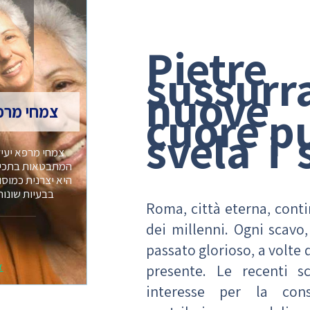
Piet
sussur
nuove 
cuore p
צמחי מרפ
svela i 
צמחי מרפא יעיל
המתבטאות בתכיפו
היא יצרנית כמוס
בבעיות שונות
Roma, città eterna, contin
dei millenni. Ogni scavo
passato glorioso, a volte 
א
presente. Le recenti s
interesse per la conse