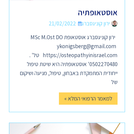
אוסטאופתיה
ירון קוניגסברג
21/02/2022
ירון קוניגסברג אוסטאופת MSc M.Ost DO
ykonigsberg@gmail.com
https://osteopathyinisrael.com טל' .
0502270480' אוסטאופתיה היא שיטת טיפול
ייחודית המתמקדת באבחון, טיפול, מניעה ושיקום
של
למאמר הרפואי המלא »