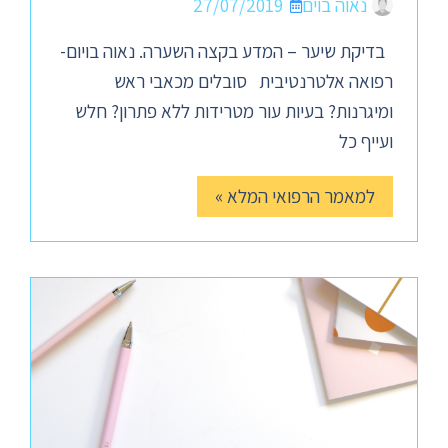
נאוה בוים
27/07/2019
בדיקת שיער – המדע בקצה השערה. נאוה בויום-
רפואה אלטרנטיבית סובלים מכאבי ראש
ומיגרנות? בעיות עור מטרידות ללא פתרון? חלש
ועייף כל
למאמר הרפואי המלא »