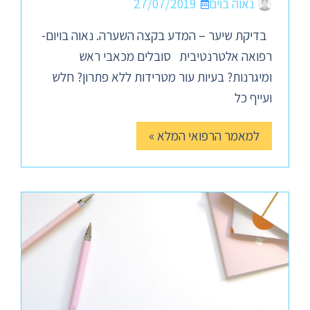
נאוה בוים
27/07/2019
בדיקת שיער – המדע בקצה השערה. נאוה בויום-
רפואה אלטרנטיבית סובלים מכאבי ראש
ומיגרנות? בעיות עור מטרידות ללא פתרון? חלש
ועייף כל
למאמר הרפואי המלא »