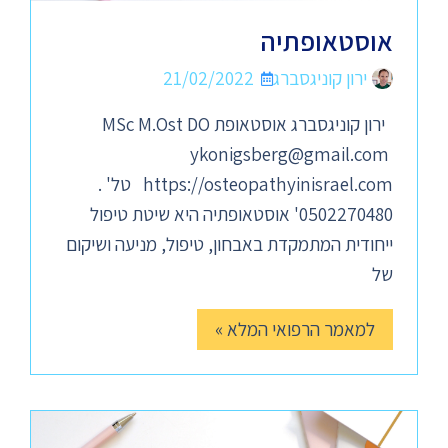
אוסטאופתיה
ירון קוניגסברג
21/02/2022
ירון קוניגסברג אוסטאופת MSc M.Ost DO
ykonigsberg@gmail.com
https://osteopathyinisrael.com טל' .
0502270480' אוסטאופתיה היא שיטת טיפול
ייחודית המתמקדת באבחון, טיפול, מניעה ושיקום
של
למאמר הרפואי המלא »