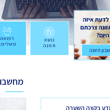
 לדעת איזה
תזונה צרכתם
היום?
רפואה
נושא
משלימה
תזונה
בון תזונה
מחשבונ
דע בקצה השערה