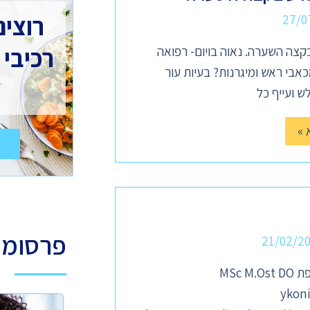
רוצים
27/0
רכיבי 
צה השערה. נאוה בויום- רפואה
בי ראש ומיגרנות? בעיות עור
ש ועייף כל
 »
פרסומ
21/02/2
MSc 
ykon