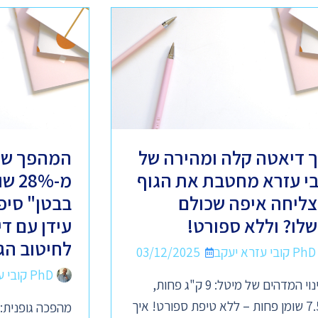
ך דיאטה קלה ומהירה של
המהפך של
בי עזרא מחטבת את הגוף
מ-8%
צליחה איפה שכולם
בבטן" סיפ
שלו? וללא ספורט!
עידן עם ד
לחיטוב הג
PhD קובי עזרא יעקב
03/12/2025
PhD קובי עזרא יעקב
השינוי המדהים של מיטל: 9 ק"ג פחות,
7.5% שומן פחות – ללא טיפת ספורט! איך
מהפכה גופנית: