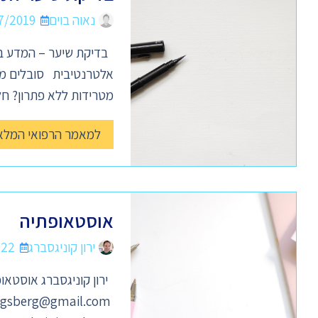
נאוה בוים
7/2019
בדיקת שיער – המדע בק
אלטרנטיבית סובלים מכא
מטרידות ללא פתרון? חל
למאמר הרפואי המלא
אוסטאופתיה
ירון קוניגסברג
022
ירון קוניגסברג אוסטאופת M.Ost DO
igsberg@gmail.com