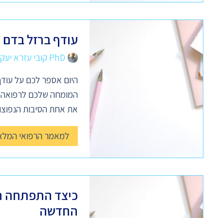
עודף ברזל בדם –
PhD קובי עזרא יעקב
היום אספר לכם על עודף
המומחה שלכם לרפואה נט
את אחת הסיבות הנפוצו
למאמר הרפואי המלא
כיצד התפתחה ה
החדשה