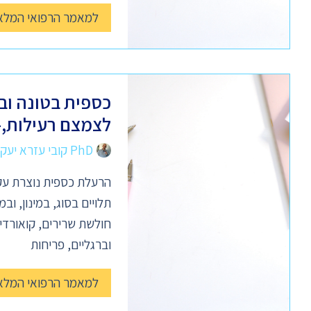
למאמר הרפואי המלא
כספית בטונה וב
לצמצם רעילות,- 
PhD קובי עזרא יעקב
הרעלת כספית נוצרת עק
תלויים בסוג, במינון, ו
חולשת שרירים, קואורדינ
וברגליים, פריחות
למאמר הרפואי המלא