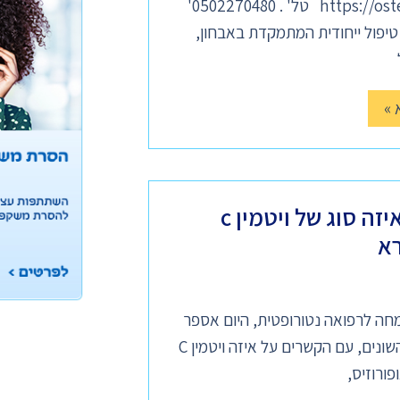
https://osteopathyinisrael.com טל' . 0502270480'
יפול ייחודית המתמקדת באבחון,
 »
ויטמין c לסוגיו ואיזה סוג של ויטמין c
רא
מחה לרפואה נטורופטית, היום אספר
לכם על ויטמין C לסוגיו השונים, עם הקשרים על איזה ויטמין C
ורוזיס,