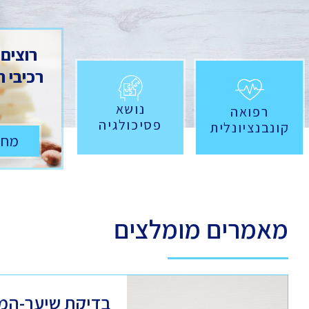
רוצים
רכיבי 
נושא
רפואה
פסיכולגיה
קונבנציונלית
מחש
מאמרים מומלצים
בדיקת שיער-המ