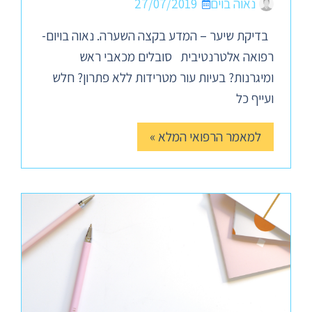
נאוה בוים
27/07/2019
בדיקת שיער – המדע בקצה השערה. נאוה בויום-
רפואה אלטרנטיבית סובלים מכאבי ראש
ומיגרנות? בעיות עור מטרידות ללא פתרון? חלש
ועייף כל
למאמר הרפואי המלא »