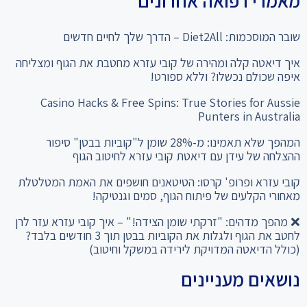
מאמרי רפואה אחרונים
שובר המוסכמות: Diet2All – הדרך שלך לחיים חדשים
איך דיאטה קלה ומהירה של קובי עזרא מחטבת את הגוף ומצליחה
איפה שכולם נכשלו? וללא ספורט!
Casino Hacks & Free Spins: True Stories for Aussie
Punters in Australia
המהפך שלא תאמינו: מ-28% שומן ל"קוביות בבטן" סיפור
ההצלחה של עידן עם דיאטת קובי עזרא לחיטוב הגוף
קובי עזרא ופרופ' קרסו: הטיטאנים חושפים את האמת המטלטלת
מאחורי הקלעים של פיתוח הגוף, סמים וגנטיקה!
❌ מהפך מדהים: "זרקתי שומן הצידה!" – איך קובי עזרא עזר לרן
לחטב את הגוף ולגלות את הקוביות בבטן תוך 3 חודשים בלבד?
(כולל הדיאטה המדויקת לירידה במשקל וחיטוב)
נושאים מעניינים