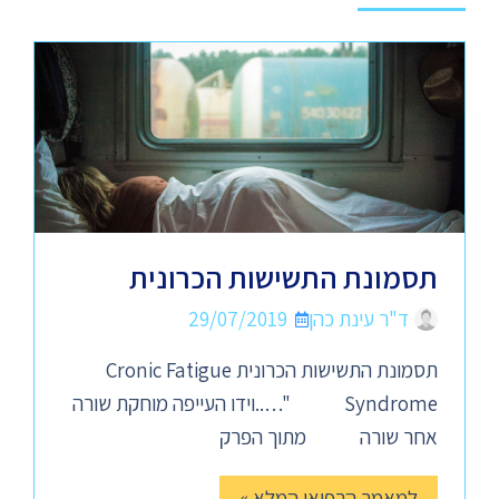
תסמונת התשישות הכרונית
ד"ר עינת כהן
29/07/2019
תסמונת התשישות הכרונית Cronic Fatigue
Syndrome "…..וידו העייפה מוחקת שורה
אחר שורה מתוך הפרק
למאמר הרפואי המלא »