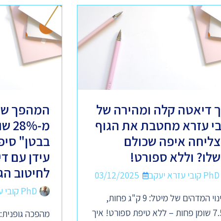
ך דיאטה קלה ומהירה של
המהפך של
בי עזרא מחטבת את הגוף
מ-8%
צליחה איפה שכולם
בבטן" סיפ
שלו? וללא ספורט!
עידן עם ד
לחיטוב הג
PhD קובי עזרא יעקב
03/12/2025
PhD קובי עזרא יעקב
השינוי המדהים של מיטל: 9 ק"ג פחות,
7.5% שומן פחות – ללא טיפת ספורט! איך
מהפכה גופנית: