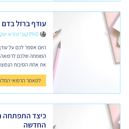
עודף ברזל בדם –
PhD קובי עזרא יעקב
היום אספר לכם על עודף
המומחה שלכם לרפואה נט
את אחת הסיבות הנפוצו
למאמר הרפואי המלא
כיצד התפתחה ה
החדשה