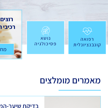
רוצים
רכיבי 
נושא
רפואה
פסיכולגיה
קונבנציונלית
מחש
מאמרים מומלצים
בדיקת שיער-המ