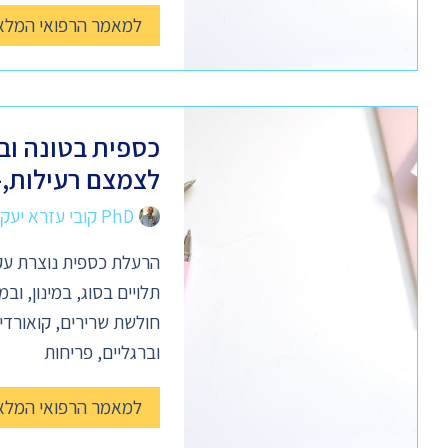
למאמר הרפואי המלא
כספית בטונה וב
לצמצם רעילות,- 
PhD קובי עזרא יעקב
הרעלת כספית נוצרת עק
תלויים בסוג, במינון, ו
חולשת שרירים, קואורדינ
וברגליים, פריחות
למאמר הרפואי המלא