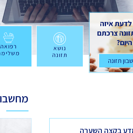
 לדעת איזה
תזונה צרכתם
היום?
רפואה
נושא
משלימה
תזונה
בון תזונה
מחשבונ
דע בקצה השערה