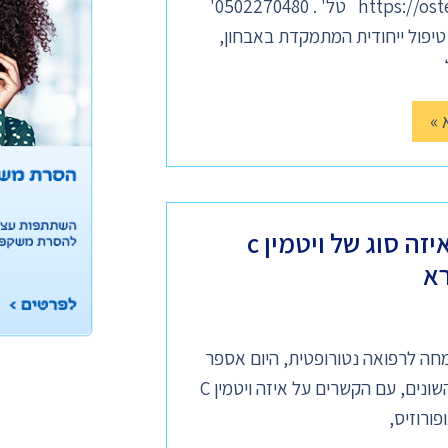
https://osteopathyinisrael.com טל' . 0502270480'
יפול ייחודית המתמקדת באבחון,
 »
ויטמין c לסוגיו ואיזה סוג של ויטמין c
רא
מחה לרפואה נטורופטית, היום אספר
לכם על ויטמין C לסוגיו השונים, עם הקשרים על איזה ויטמין C
ורוזיס,