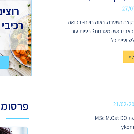
רוצים
27/0
רכיבי 
צה השערה. נאוה בויום- רפואה
בי ראש ומיגרנות? בעיות עור
ש ועייף כל
 »
פרסומ
21/02/2
MSc 
ykon