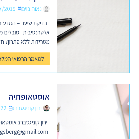
נאוה בוים
7/2019
בדיקת שיער – המדע בק
אלטרנטיבית סובלים מכא
מטרידות ללא פתרון? חל
למאמר הרפואי המלא
אוסטאופתיה
ירון קוניגסברג
022
ירון קוניגסברג אוסטאופת M.Ost DO
igsberg@gmail.com