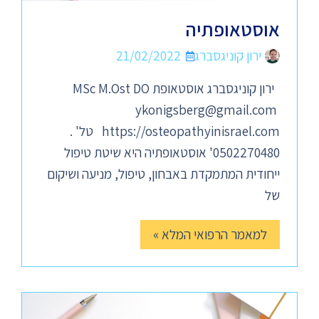
אוסטאופתיה
ירון קוניגסברג
21/02/2022
ירון קוניגסברג אוסטאופת MSc M.Ost DO
ykonigsberg@gmail.com
https://osteopathyinisrael.com טל' .
0502270480' אוסטאופתיה היא שיטת טיפול
ייחודית המתמקדת באבחון, טיפול, מניעה ושיקום
של
למאמר הרפואי המלא »