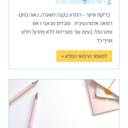
נאוה בוים
27/07/2019
בדיקת שיער – המדע בקצה השערה. נאוה בויום-
רפואה אלטרנטיבית סובלים מכאבי ראש
ומיגרנות? בעיות עור מטרידות ללא פתרון? חלש
ועייף כל
למאמר הרפואי המלא »