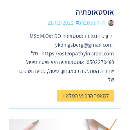
אוסטאופתיה
ירון קוניגסברג
21/02/2022
ירון קוניגסברג אוסטאופת MSc M.Ost DO
ykonigsberg@gmail.com
https://osteopathyinisrael.com טל' .
0502270480' אוסטאופתיה היא שיטת טיפול
ייחודית המתמקדת באבחון, טיפול, מניעה ושיקום
של
למאמר הרפואי המלא »