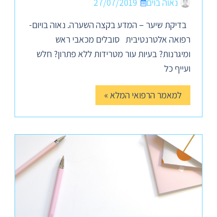
נאוה בוים
27/07/2019
בדיקת שיער – המדע בקצה השערה. נאוה בויום-
רפואה אלטרנטיבית סובלים מכאבי ראש
ומיגרנות? בעיות עור מטרידות ללא פתרון? חלש
ועייף כל
למאמר הרפואי המלא »