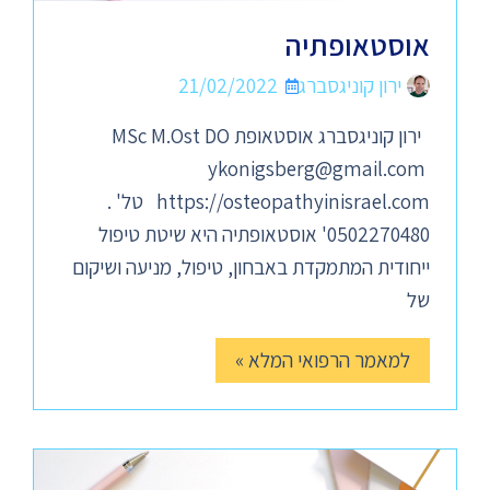
אוסטאופתיה
ירון קוניגסברג
21/02/2022
ירון קוניגסברג אוסטאופת MSc M.Ost DO
ykonigsberg@gmail.com
https://osteopathyinisrael.com טל' .
0502270480' אוסטאופתיה היא שיטת טיפול
ייחודית המתמקדת באבחון, טיפול, מניעה ושיקום
של
למאמר הרפואי המלא »