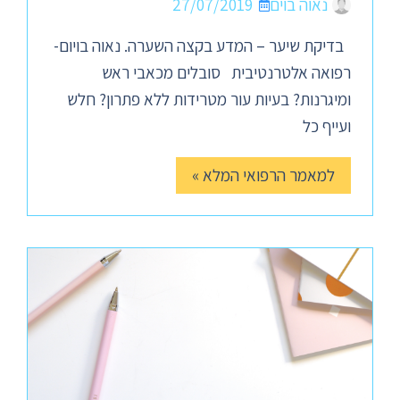
נאוה בוים
27/07/2019
בדיקת שיער – המדע בקצה השערה. נאוה בויום-
רפואה אלטרנטיבית סובלים מכאבי ראש
ומיגרנות? בעיות עור מטרידות ללא פתרון? חלש
ועייף כל
למאמר הרפואי המלא »