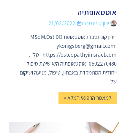
אוסטאופתיה
ירון קוניגסברג
21/02/2022
ירון קוניגסברג אוסטאופת MSc M.Ost DO
ykonigsberg@gmail.com
https://osteopathyinisrael.com טל' .
0502270480' אוסטאופתיה היא שיטת טיפול
ייחודית המתמקדת באבחון, טיפול, מניעה ושיקום
של
למאמר הרפואי המלא »