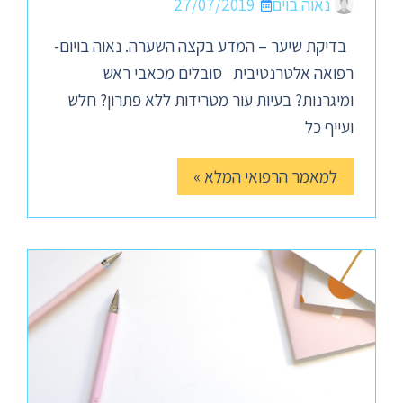
נאוה בוים
27/07/2019
בדיקת שיער – המדע בקצה השערה. נאוה בויום-
רפואה אלטרנטיבית סובלים מכאבי ראש
ומיגרנות? בעיות עור מטרידות ללא פתרון? חלש
ועייף כל
למאמר הרפואי המלא »