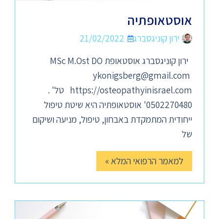
אוסטאופתיה
ירון קוניגסברג
21/02/2022
ירון קוניגסברג אוסטאופת MSc M.Ost DO
ykonigsberg@gmail.com
https://osteopathyinisrael.com טל' .
0502270480' אוסטאופתיה היא שיטת טיפול
ייחודית המתמקדת באבחון, טיפול, מניעה ושיקום
של
למאמר הרפואי המלא »