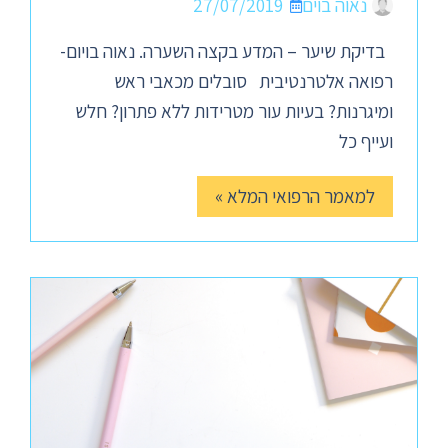
נאוה בוים
27/07/2019
בדיקת שיער – המדע בקצה השערה. נאוה בויום-
רפואה אלטרנטיבית סובלים מכאבי ראש
ומיגרנות? בעיות עור מטרידות ללא פתרון? חלש
ועייף כל
למאמר הרפואי המלא »