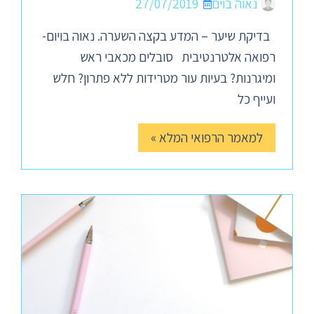
נאוה בוים
27/07/2019
בדיקת שיער – המדע בקצה השערה. נאוה בויום-
רפואה אלטרנטיבית סובלים מכאבי ראש
ומיגרנות? בעיות עור מטרידות ללא פתרון? חלש
ועייף כל
למאמר הרפואי המלא »