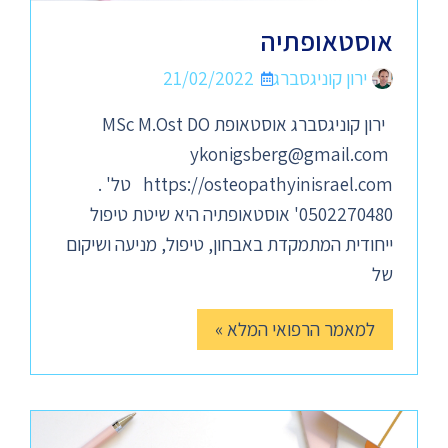
אוסטאופתיה
ירון קוניגסברג
21/02/2022
ירון קוניגסברג אוסטאופת MSc M.Ost DO
ykonigsberg@gmail.com
https://osteopathyinisrael.com טל' .
0502270480' אוסטאופתיה היא שיטת טיפול
ייחודית המתמקדת באבחון, טיפול, מניעה ושיקום
של
למאמר הרפואי המלא »