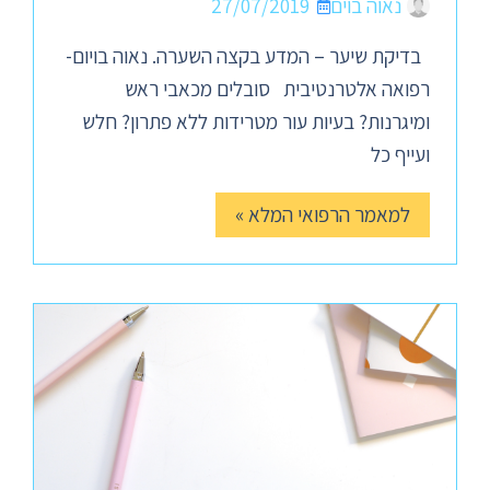
נאוה בוים
27/07/2019
בדיקת שיער – המדע בקצה השערה. נאוה בויום-
רפואה אלטרנטיבית סובלים מכאבי ראש
ומיגרנות? בעיות עור מטרידות ללא פתרון? חלש
ועייף כל
למאמר הרפואי המלא »