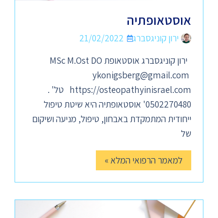
אוסטאופתיה
ירון קוניגסברג
21/02/2022
ירון קוניגסברג אוסטאופת MSc M.Ost DO
ykonigsberg@gmail.com
https://osteopathyinisrael.com טל' .
0502270480' אוסטאופתיה היא שיטת טיפול
ייחודית המתמקדת באבחון, טיפול, מניעה ושיקום
של
למאמר הרפואי המלא »