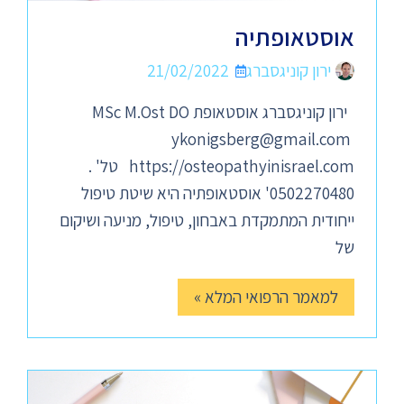
אוסטאופתיה
ירון קוניגסברג
21/02/2022
ירון קוניגסברג אוסטאופת MSc M.Ost DO
ykonigsberg@gmail.com
https://osteopathyinisrael.com טל' .
0502270480' אוסטאופתיה היא שיטת טיפול
ייחודית המתמקדת באבחון, טיפול, מניעה ושיקום
של
למאמר הרפואי המלא »