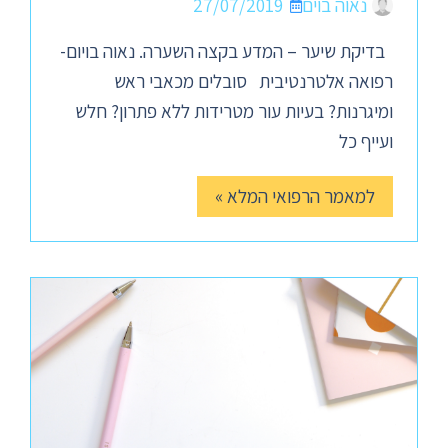
נאוה בוים
27/07/2019
בדיקת שיער – המדע בקצה השערה. נאוה בויום-
רפואה אלטרנטיבית סובלים מכאבי ראש
ומיגרנות? בעיות עור מטרידות ללא פתרון? חלש
ועייף כל
למאמר הרפואי המלא »