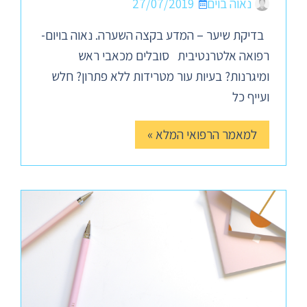
נאוה בוים
27/07/2019
בדיקת שיער – המדע בקצה השערה. נאוה בויום-
רפואה אלטרנטיבית סובלים מכאבי ראש
ומיגרנות? בעיות עור מטרידות ללא פתרון? חלש
ועייף כל
למאמר הרפואי המלא »