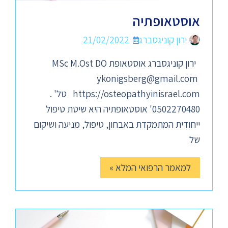
אוסטאופתיה
ירון קוניגסברג
21/02/2022
ירון קוניגסברג אוסטאופת MSc M.Ost DO
ykonigsberg@gmail.com
https://osteopathyinisrael.com טל' .
0502270480' אוסטאופתיה היא שיטת טיפול
ייחודית המתמקדת באבחון, טיפול, מניעה ושיקום
של
למאמר הרפואי המלא »