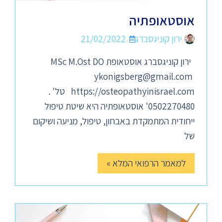
אוסטאופתיה
ירון קוניגסברג
21/02/2022
ירון קוניגסברג אוסטאופת MSc M.Ost DO
ykonigsberg@gmail.com
https://osteopathyinisrael.com טל' .
0502270480' אוסטאופתיה היא שיטת טיפול
ייחודית המתמקדת באבחון, טיפול, מניעה ושיקום
של
למאמר הרפואי המלא »