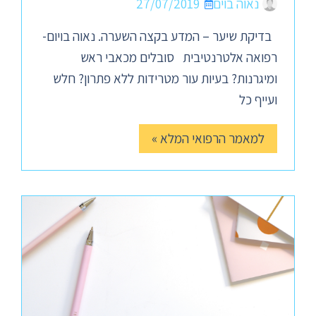
נאוה בוים
27/07/2019
בדיקת שיער – המדע בקצה השערה. נאוה בויום-
רפואה אלטרנטיבית סובלים מכאבי ראש
ומיגרנות? בעיות עור מטרידות ללא פתרון? חלש
ועייף כל
למאמר הרפואי המלא »