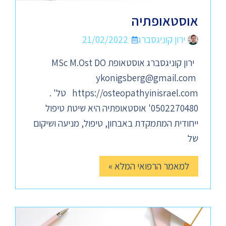
אוסטאופתיה
ירון קוניגסברג
21/02/2022
ירון קוניגסברג אוסטאופת MSc M.Ost DO
ykonigsberg@gmail.com
https://osteopathyinisrael.com טל' .
0502270480' אוסטאופתיה היא שיטת טיפול
ייחודית המתמקדת באבחון, טיפול, מניעה ושיקום
של
למאמר הרפואי המלא »