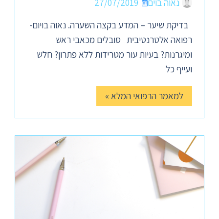
נאוה בוים
27/07/2019
בדיקת שיער – המדע בקצה השערה. נאוה בויום-
רפואה אלטרנטיבית סובלים מכאבי ראש
ומיגרנות? בעיות עור מטרידות ללא פתרון? חלש
ועייף כל
למאמר הרפואי המלא »