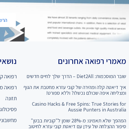
הרשמ
מאמרי רפואה אחרונים
נושאים
שובר המוסכמות: Diet2All – הדרך שלך לחיים חדשים
רפואה קו
איך דיאטה קלה ומהירה של קובי עזרא מחטבת את הגוף
רפואה מ
ומצליחה איפה שכולם נכשלו? וללא ספורט!
תזונה
Casino Hacks & Free Spins: True Stories for
פסיכולוגי
Aussie Punters in Australia
מחשבוני 
המהפך שלא תאמינו: מ-28% שומן ל"קוביות בבטן"
סיפור ההצלחה של עידן עם דיאטת קובי עזרא לחיטוב