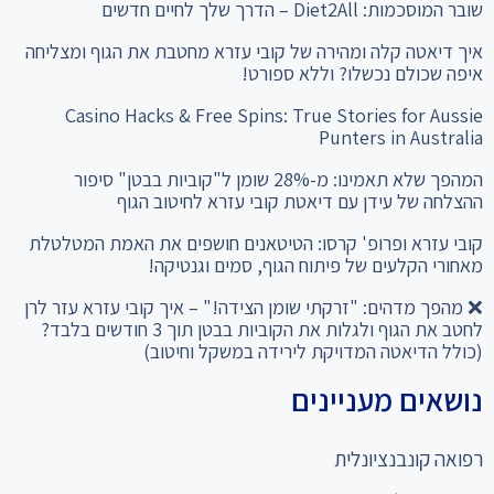
שובר המוסכמות: Diet2All – הדרך שלך לחיים חדשים
איך דיאטה קלה ומהירה של קובי עזרא מחטבת את הגוף ומצליחה
איפה שכולם נכשלו? וללא ספורט!
Casino Hacks & Free Spins: True Stories for Aussie
Punters in Australia
המהפך שלא תאמינו: מ-28% שומן ל"קוביות בבטן" סיפור
ההצלחה של עידן עם דיאטת קובי עזרא לחיטוב הגוף
קובי עזרא ופרופ' קרסו: הטיטאנים חושפים את האמת המטלטלת
מאחורי הקלעים של פיתוח הגוף, סמים וגנטיקה!
❌ מהפך מדהים: "זרקתי שומן הצידה!" – איך קובי עזרא עזר לרן
לחטב את הגוף ולגלות את הקוביות בבטן תוך 3 חודשים בלבד?
(כולל הדיאטה המדויקת לירידה במשקל וחיטוב)
נושאים מעניינים
רפואה קונבנציונלית